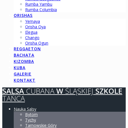
Rumba Yambu
Rumba Columbia
ORISHAS
Yemaya
Orisha Oya
Elegua
Chango
Orisha Ogun
REGGAETON
BACHATA
KIZOMBA
KUBA
GALERIE
KONTAKT
SALSA
CUBANA
W
ŚLĄSKIEJ
SZKOLE
TAŃCA
Nauka Salsy
Bytom
Tychy
Tarnowskie Góry