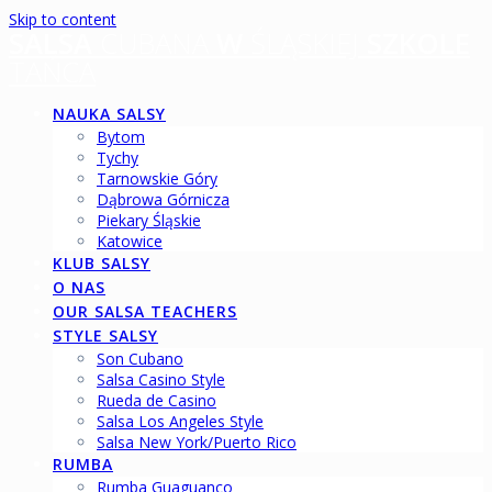
Skip to content
SALSA
CUBANA
W
ŚLĄSKIEJ
SZKOLE
TAŃCA
NAUKA SALSY
Bytom
Tychy
Tarnowskie Góry
Dąbrowa Górnicza
Piekary Śląskie
Katowice
KLUB SALSY
O NAS
OUR SALSA TEACHERS
STYLE SALSY
Son Cubano
Salsa Casino Style
Rueda de Casino
Salsa Los Angeles Style
Salsa New York/Puerto Rico
RUMBA
Rumba Guaguanco