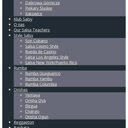
Dąbrowa Górnicza
Piekary Śląskie
Katowice
Klub Salsy
O nas
Our Salsa Teachers
Style Salsy
Son Cubano
Salsa Casino Style
Rueda de Casino
Salsa Los Angeles Style
Salsa New York/Puerto Rico
Rumba
Rumba Guaguanco
Rumba Yambu
Rumba Columbia
Orishas
Yemaya
Orisha Oya
Elegua
Chango
Orisha Ogun
Reggaeton
Bachata