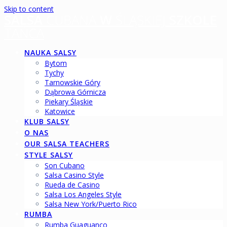
Skip to content
SALSA
CUBANA
W
ŚLĄSKIEJ
SZKOLE
TAŃCA
NAUKA SALSY
Bytom
Tychy
Tarnowskie Góry
Dąbrowa Górnicza
Piekary Śląskie
Katowice
KLUB SALSY
O NAS
OUR SALSA TEACHERS
STYLE SALSY
Son Cubano
Salsa Casino Style
Rueda de Casino
Salsa Los Angeles Style
Salsa New York/Puerto Rico
RUMBA
Rumba Guaguanco