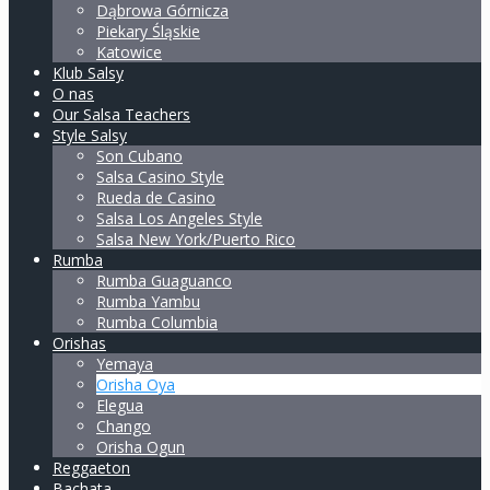
Dąbrowa Górnicza
Piekary Śląskie
Katowice
Klub Salsy
O nas
Our Salsa Teachers
Style Salsy
Son Cubano
Salsa Casino Style
Rueda de Casino
Salsa Los Angeles Style
Salsa New York/Puerto Rico
Rumba
Rumba Guaguanco
Rumba Yambu
Rumba Columbia
Orishas
Yemaya
Orisha Oya
Elegua
Chango
Orisha Ogun
Reggaeton
Bachata