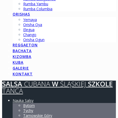
Rumba Yambu
Rumba Columbia
ORISHAS
Yemaya
Orisha Oya
Elegua
Chango
Orisha Ogun
REGGAETON
BACHATA
KIZOMBA
KUBA
GALERIE
KONTAKT
SALSA
CUBANA
W
ŚLĄSKIEJ
SZKOLE
TAŃCA
Nauka Salsy
Bytom
Tychy
Tarnowskie Góry