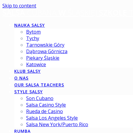
Skip to content
SALSA
CUBANA
W
ŚLĄSKIEJ
SZKOLE
T
NAUKA SALSY
Bytom
Tychy
Tarnowskie Góry
Dąbrowa Górnicza
Piekary Śląskie
Katowice
KLUB SALSY
O NAS
OUR SALSA TEACHERS
STYLE SALSY
Son Cubano
Salsa Casino Style
Rueda de Casino
Salsa Los Angeles Style
Salsa New York/Puerto Rico
RUMBA