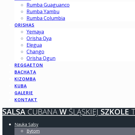
Rumba Guaguanco
Rumba Yambu
Rumba Columbia
ORISHAS
Yemaya
Orisha Oya
Elegua
Chango
Orisha Ogun
REGGAETON
BACHATA
KIZOMBA
KUBA
GALERIE
KONTAKT
SALSA
CUBANA
W
ŚLĄSKIEJ
SZKOLE
T
Nauka Salsy
Bytom