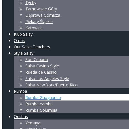
Tychy
Tarnowskie Góry
Dąbrowa Górnicza
Piekary Śląskie
Katowice
Klub Salsy
O nas
Our Salsa Teachers
Style Salsy
Son Cubano
Salsa Casino Style
Rueda de Casino
Salsa Los Angeles Style
Salsa New York/Puerto Rico
Rumba
Rumba Guaguanco
Rumba Yambu
Rumba Columbia
Orishas
Yemaya